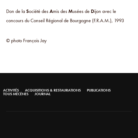
Don de la
S
ociété des
A
mis des
M
usées de
D
ijon avec le
concours du Conseil Régional de Bourgogne (F.R.A.M.), 1993
© photo François Jay
ACTIVITÉS
ACQUISITIONS & RESTAURATIONS
PUBLICATIONS
TOUS MÉCÉNES
JOURNAL