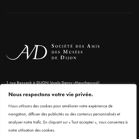
1 rue Bossack à DIJON (école Darcy-Mauchaussé)
lesamisdesmuseesdedijon@orange.fr
Nous respectons votre vie privée.
03 80 66 71 98
Nous utilisons des cookies pour améliorer votre expérience de
navigation, diffuser des publicités ou des contenus personnalisés et
analyser notre trafic. En cliquant sur « Tout accepter », vous consentez à
Mentions légales
notre utilisation des cookies.