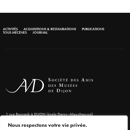
ACTIVITÉS
ACQUISITIONS & RESTAURATIONS
PUBLICATIONS
TOUS MÉCÉNES
JOURNAL
1 rue Bossack à DIJON (école Darcy-Mauchaussé)
lesamisdesmuseesdedijon@orange.fr
Nous respectons votre vie privée.
03 80 66 71 98