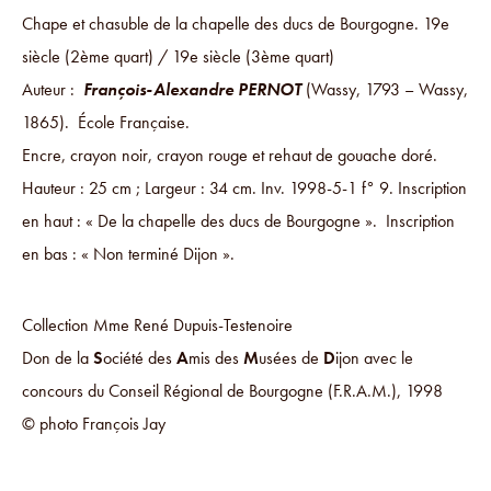
Chape et chasuble de la chapelle des ducs de Bourgogne. 19e
siècle (2ème quart) / 19e siècle (3ème quart)
Auteur :
François-Alexandre PERNOT
(Wassy, 1793 – Wassy,
1865). École Française.
Encre, crayon noir, crayon rouge et rehaut de gouache doré.
Hauteur : 25 cm ; Largeur : 34 cm. Inv. 1998-5-1 f° 9. Inscription
en haut : « De la chapelle des ducs de Bourgogne ». Inscription
en bas : « Non terminé Dijon ».
Collection Mme René Dupuis-Testenoire
Don de la
S
ociété des
A
mis des
M
usées de
D
ijon avec le
concours du Conseil Régional de Bourgogne (F.R.A.M.), 1998
© photo François Jay