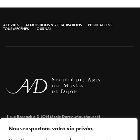
ACTIVITÉS
ACQUISITIONS & RESTAURATIONS
PUBLICATIONS
TOUS MÉCÉNES
JOURNAL
1 rue Bossack à DIJON (école Darcy-Mauchaussé)
lesamisdesmuseesdedijon@orange.fr
Nous respectons votre vie privée.
03 80 66 71 98