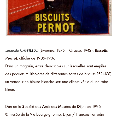
Leonetto CAPPIELLO
(Livourne, 1875 – Grasse, 1942),
Biscuits
Pernot
, affiche de 1905-1906
Dans un magasin, entre deux tables sur lesquelles sont empilés
des paquets multicolores de différentes sortes de biscuits PERNOT,
un vendeur en blouse blanche sert une cliente vêtue d’une robe
bleue.
Don de la
S
ociété des
A
mis des
M
usées de
D
ijon en 1996
© musée de la Vie bourguignonne, Dijon / François Perrodin