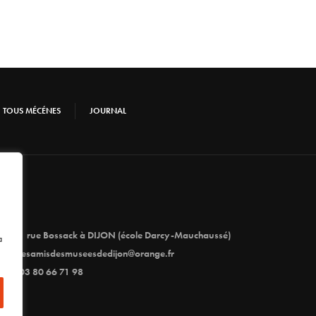
TOUS MÉCÉNES
JOURNAL
1 rue Bossack à DIJON (école Darcy-Mauchaussé)
à
lesamisdesmuseesdedijon@orange.fr
03 80 66 71 98