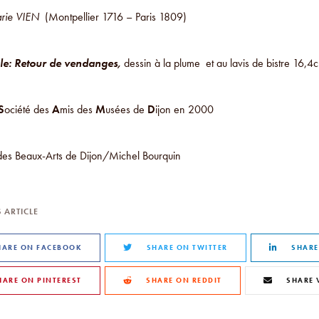
arie VIEN
(Montpellier 1716 – Paris 1809)
le:
Retour de vendanges,
dessin à la plume et au lavis de bistre 16,
S
ociété des
A
mis des
M
usées de
D
ijon en 2000
es Beaux-Arts de Dijon/Michel Bourquin
 ARTICLE
HARE ON FACEBOOK
SHARE ON TWITTER
SHARE
HARE ON PINTEREST
SHARE ON REDDIT
SHARE 