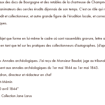
ux des ducs de Bourgogne et des retables de la chartreuse de Champmol.
animateurs des cercles érudits dijonnais de son temps. C’est ce rôle qui 
dit et collectionneur, et autre grande figure de l’érudition locale, et co
ques.
objet que forme en lui-même le cadre où sont rassemblés gravure, lettre a
 en tant que tel sur les pratiques des collectionneurs d’autographes. (d’
n « Annales archéologiques. J’ai reçu de Monsieur Baudot, juge au tribu
nt aux annales archéologiques du 1er mai 1844 au 1er mai 1845.
dron, directeur et rédacteur en chef
St-Mémin
0 avril 1844″
: Collection Jane Larus