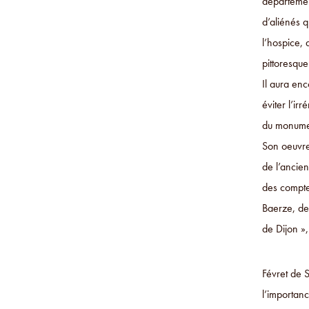
département
d’aliénés q
l’hospice, 
pittoresque
Il aura enc
éviter l’ir
du monume
Son oeuvre
de l’ancien
des comptes
Baerze, de
de Dijon »
Févret de S
l’importanc