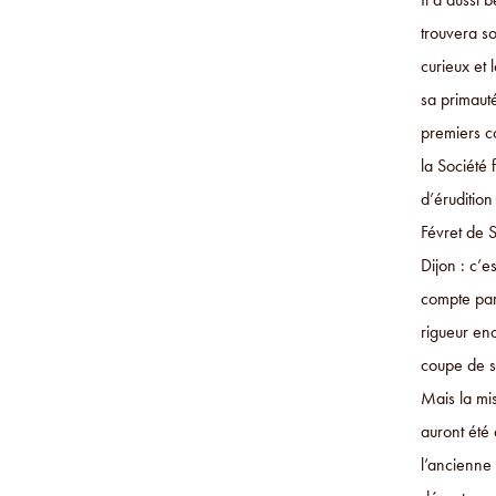
trouvera so
curieux et 
sa primauté
premiers c
la Société 
d’érudition
Févret de S
Dijon : c’e
compte par
rigueur enc
coupe de s
Mais la mis
auront été
l’ancienne