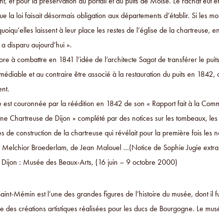
, et pour la préservation du portail et du puits de Moïse. Le rachat eut eff
ue la loi faisait désormais obligation aux départements d’établir. Si les 
quoiqu’elles laissent à leur place les restes de l’église de la chartreuse,
 a disparu aujourd’hui ».
ore à combattre en 1841 l’idée de l’architecte Sagot de transférer le puit
rémédiable et au contraire être associé à la restauration du puits en 1842,
nt.
 est couronnée par la réédition en 1842 de son « Rapport fait à la Comm
ne Chartreuse de Dijon » complété par des notices sur les tombeaux, les re
 de construction de la chartreuse qui révélait pour la première fois les
 Melchior Broederlam, de Jean Malouel …(Notice de Sophie Jugie extrait
, Dijon : Musée des Beaux-Arts, (16 juin – 9 octobre 2000)
aint-Mémin est l’une des grandes figures de l’histoire du musée, dont il f
e des créations artistiques réalisées pour les ducs de Bourgogne. Le musé