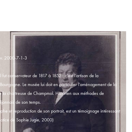
Inv. 2000-7-1-3
 fut conservateur de 1817 à 1852 : c’est l’artisan de la
 Bourgogne. Le musée lui doit en particulier l’aménagement de la
de la chartreuse de Champmol. Historien aux méthodes de
 dijonnais de son temps.
phe et reproduction de son portrait, est un témoignage intéressant
 notice de Sophie Jugie, 2000)