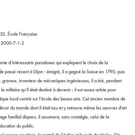
852. École Française
v. 2000-7-1-2
nte d’intéressants paradoxes qui expliquent le choix de la
de passé récent à Dijon : émigré, il a gagné la Suisse en 1790, puis
ur, graveur, inventeur de mécaniques ingénieuses, il a tiré, pendant
militaire qu’il était destiné à devenir : il est assez artiste pour
tique local centré sur l’école des beaux-arts. Cet ancien membre de
 décor du monde dont il était issu et y retrouve même les oeuvres d’art
tage familial disparu, il assumera, sans nostalgie, celui de la
ducation du public.
 encore en place, le portail de l’église et le puits de Moïse. On