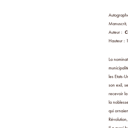
Autographe
Manuscrit,
Auteur :
C
Hauteur : 
La nominat
municipalit
les Etats-U
son exil, s
recevoir l
la noblesse
qui ornaien
Révolution,
Il a aussi 