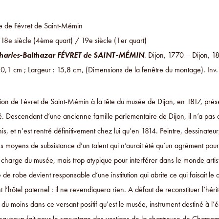
 de Févret de Saint-Mémin
 18e siècle (4ème quart) / 19e siècle (1er quart)
harles-Balthazar FÉVRET de SAINT-MÉMIN
. Dijon, 1770 – Dijon, 1
10,1 cm ; Largeur : 15,8 cm, (Dimensions de la fenêtre du montage). In
ion de Févret de Saint-Mémin à la tête du musée de Dijon, en 1817, prése
é. Descendant d’une ancienne famille parlementaire de Dijon, il n’a pas 
nis, et n’est rentré définitivement chez lui qu’en 1814. Peintre, dessinate
es moyens de subsistance d’un talent qui n’aurait été qu’un agrément pour le 
a charge du musée, mais trop atypique pour interférer dans le monde artis
 de robe devient responsable d’une institution qui abrite ce qui faisait le
t l’hôtel paternel : il ne revendiquera rien. A défaut de reconstituer l’héri
 du moins dans ce versant positif qu’est le musée, instrument destiné à l’é
beaucoup fait pour le sauvetage des vestiges de la chartreuse de Champmol