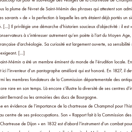
us la plume de Févret de Saint-Mémin des phrases qui attestent son admira
les savants » de « la perfection à laquelle les arts étaient déjà portés un
. […] Il privilégie une démarche d’historien soucieux d’objectivité : il 
onservateurs à s’intéresser autrement qu’en poète à l’art du Moyen Age,
française d’archéologie. Sa curiosité est largement ouverte, sa sensibilit
 exigeant. […]
aint-Mémin a été un membre éminent du monde de l’érudition locale. En 18
st ici l’inventeur d’un pantographe amélioré qui est honoré. En 1827, il 
mi les membres fondateurs de la Commission départementale des antiquit
ore rare en son temps. Là encore s’illustre la diversité de ses centres d’
aint Bernard ou les armoiries des ducs de Bourgogne.
e en évidence de l’importance de la chartreuse de Champmol pour l’histoi
 au centre de ses préoccupations. Son « Rapport fait à la Commission des
 Chartreuse de Dijon » en 1832 est d’abord l’instrument d’un combat pou