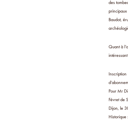
des tombea
principaux 
Baudot, éru
archéologi
Quant à l’
intéressant
Inscriptio
d’abonneme
Pour Mr Di
Févret de 
Dijon, le 3
Historique 