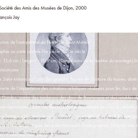
Société des Amis des Musées de Dijon, 2000
ançois Jay
tion de l’autoportrait de Févret de Saint-Mémin
phie ou carte postale19e siècle / 20e siècle
: 13,6 cm ; Largeur : 10,9 cm, (Dimensions de la fenêtre du montage).
: Anonyme
e Saint-Mémin est l’une des grandes figures de l’histoire du musée, dont il
erte de l’importance des créations artistiques réalisées pour les ducs de
es Gardes, autour des tombeaux des ducs de Bourgogne et des retables 
es rigoureuses , il fut l’un des principaux animateurs des cercles érudits
que forme en lui-même le cadre où sont rassemblés gravure, lettre autogra
que tel sur les pratiques des collectionneurs d’autographes. (d’après une
ue : Collection Jane Larus