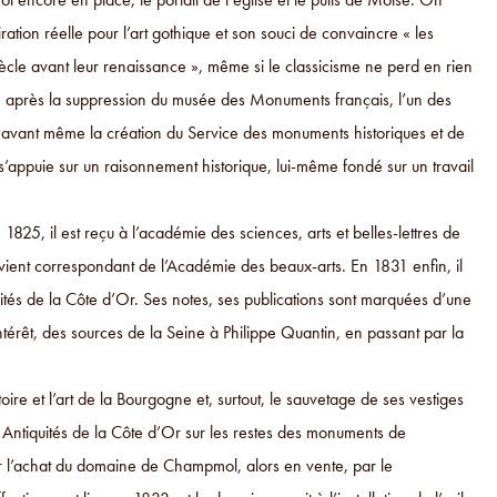
tion réelle pour l’art gothique et son souci de convaincre « les
 siècle avant leur renaissance », même si le classicisme ne perd en rien
est « après la suppression du musée des Monuments français, l’un des
 avant même la création du Service des monuments historiques et de
é s’appuie sur un raisonnement historique, lui-même fondé sur un travail
25, il est reçu à l’académie des sciences, arts et belles-lettres de
devient correspondant de l’Académie des beaux-arts. En 1831 enfin, il
és de la Côte d’Or. Ses notes, ses publications sont marquées d’une
intérêt, des sources de la Seine à Philippe Quantin, en passant par la
re et l’art de la Bourgogne et, surtout, le sauvetage de ses vestiges
 Antiquités de la Côte d’Or sur les restes des monuments de
r l’achat du domaine de Champmol, alors en vente, par le