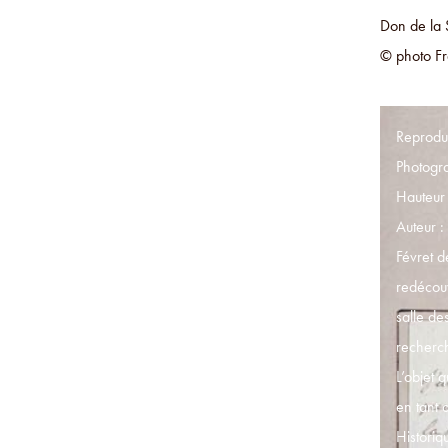
Don de la 
© photo Fr
Reproduc
Photogra
Hauteur 
Auteur 
Févret d
redécouv
salle d
recherch
L’objet 
en tant 
Historiq