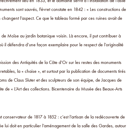
ectivement lieu en 1833, et le domaine servit à l’installation de l’asile
monuments sont sauvés, Févret constate en 1842 : « Les constructions de
 en changent l’aspect. Ce que le tableau formé par ces ruines avait de
s de Moïse au jardin botanique voisin. Là encore, il put contribuer à
 où il défendra d’une façon exemplaire pour le respect de l’originalité
ission des Antiquités de la Côte d’Or sur les restes des monuments
tables, la « chaise », et surtout par la publication de documents tirés
 noms de Claus Sluter et des sculpteurs de son équipe, de Jacques de
e de « L’Art des collections. Bicentenaire du Musée des Beaux-Arts
ut conservateur de 1817 à 1852 : c’est l’artisan de la redécouverte de
e lui doit en particulier l’aménagement de la salle des Gardes, autour